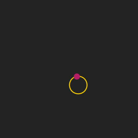
Voulez-vous faire
pousser vos talents ?
Prendre contact
« Pour ce qui est de l’avenir, il ne s’agit pas de le
prévoir mais de le rendre possible. » A. de St-
Exupéry
Téléphone
06 46 92 79 66
Adresse mail
contact@cbotalents.fr