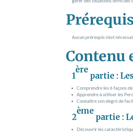
gérer des situations difficiles 
Prérequi
Aucun prérequis n’est nécessair
Contenu 
ère
1
partie : Le
Comprendre les 6 façons de
Apprendre à utiliser les Per
Connaître son degré de faci
ème
2
partie : 
Découvrir les caractéristiq