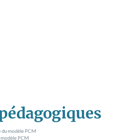
 BILANS DE COMPÉTENCES
NOS FORMATIONS
vec la Process
ation®
 pédagogiques
se du modèle PCM
 du modèle PCM