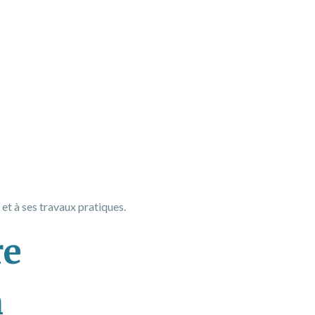
 et à ses travaux pratiques.
re
n