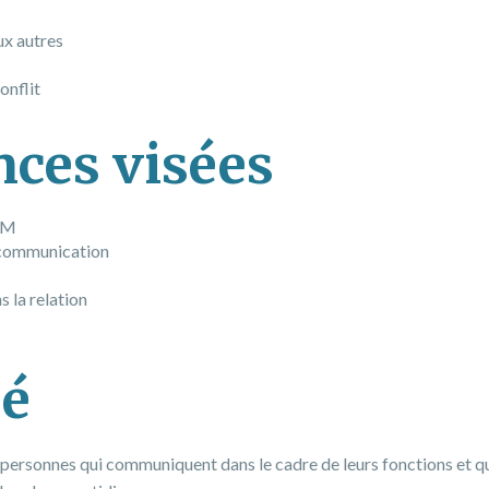
ux autres
onflit
ces visées
PCM
a communication
M
 la relation
sé
 personnes qui communiquent dans le cadre de leurs fonctions et q