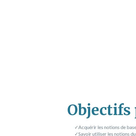
C BO TALENTS
NOS
Manager a
Communic
Objectifs
Acquérir les notions de ba
Savoir utiliser les notions