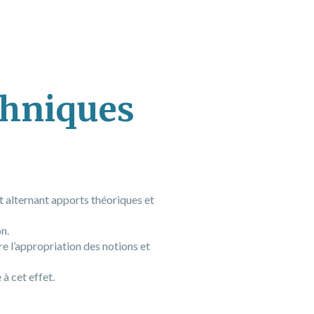
chniques
 alternant apports théoriques et
n.
re l’appropriation des notions et
 à cet effet.