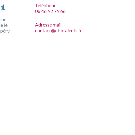
Téléphone
ct
06 46 92 79 66
l ne
Adresse mail
e le
contact@cbotalents.fr
upéry