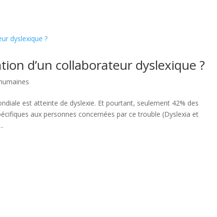
 BILANS DE COMPÉTENCES
NOS FORMATIONS
ation d’un collaborateur dyslexique ?
 humaines
ndiale est atteinte de dyslexie. Et pourtant, seulement 42% des
cifiques aux personnes concernées par ce trouble (Dyslexia et
..